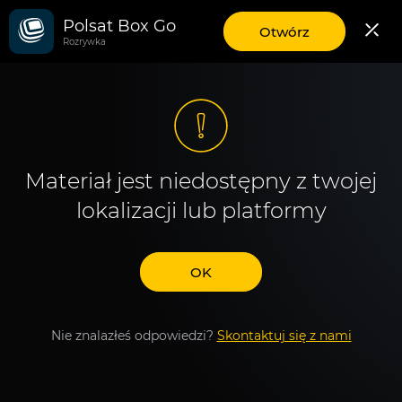
Polsat Box Go
aplikację
Otwórz
Rozrywka
mobilną
Polsat
Box
Go
Materiał jest niedostępny z twojej
lokalizacji lub platformy
OK
Nie znalazłeś odpowiedzi?
Skontaktuj się z nami