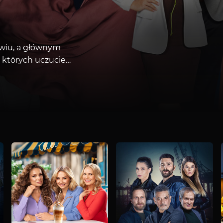
:50
macyjnego Telewizji Polsat