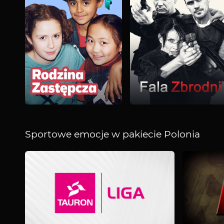
Sportowe emocje w pakiecie Polonia
Sportowe
emocje
w
pakiecie
Polonia