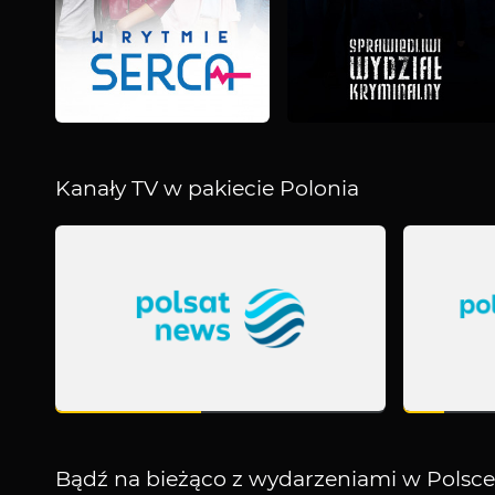
Kanały TV w pakiecie Polonia
Kanały
TV
w
pakiecie
Polonia
Bądź na bieżąco z wydarzeniami w Polsce