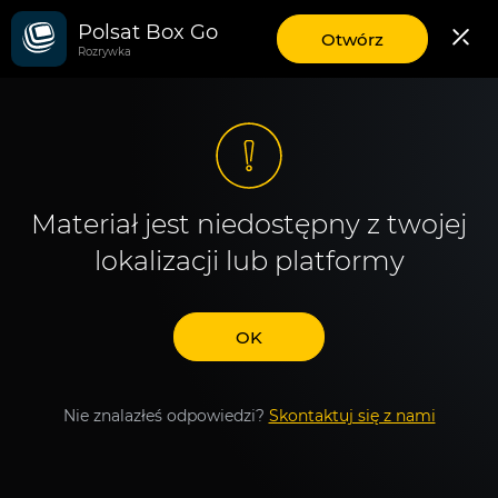
Polsat Box Go
aplikację
Otwórz
Rozrywka
mobilną
Polsat
Box
Go
Materiał jest niedostępny z twojej
lokalizacji lub platformy
OK
Nie znalazłeś odpowiedzi?
Skontaktuj się z nami