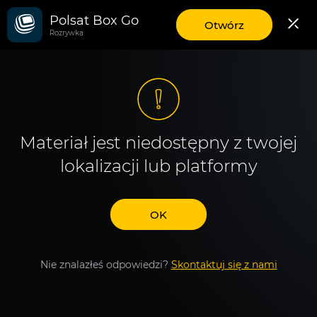
Polsat Box Go
aplikację
Otwórz
Rozrywka
mobilną
Polsat
Box
Go
Materiał jest niedostępny z twojej
lokalizacji lub platformy
OK
Nie znalazłeś odpowiedzi?
Skontaktuj się z nami