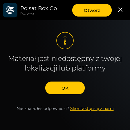
Polsat Box Go
aplikację
Otwórz
Rozrywka
mobilną
Polsat
Box
Go
Materiał jest niedostępny z twojej
lokalizacji lub platformy
OK
Nie znalazłeś odpowiedzi?
Skontaktuj się z nami