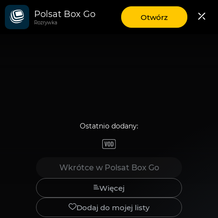
Polsat Box Go
Wszystkie
aplikację
Otwórz
Rozrywka
mobilną
Polsat
Box
Go
Ostatnio dodany:
Ostatnio
dodany:
Wkrótce w Polsat Box Go
Więcej
Dodaj do mojej listy