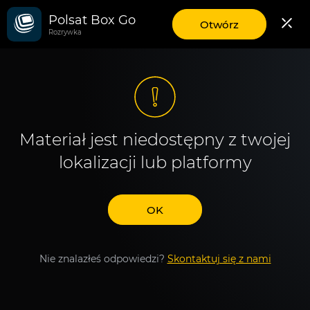
Polsat Box Go
aplikację
Otwórz
Rozrywka
mobilną
Polsat
Box
Go
Materiał jest niedostępny z twojej
lokalizacji lub platformy
OK
Nie znalazłeś odpowiedzi?
Skontaktuj się z nami