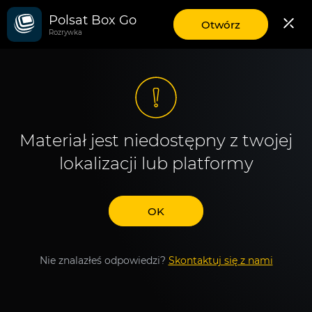
Polsat Box Go
aplikację
Otwórz
Rozrywka
mobilną
Polsat
Box
Go
Materiał jest niedostępny z twojej
lokalizacji lub platformy
OK
Nie znalazłeś odpowiedzi?
Skontaktuj się z nami