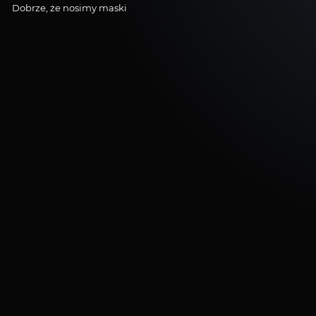
Dobrze, że nosimy maski
Dobrze,
że
nosimy
maski