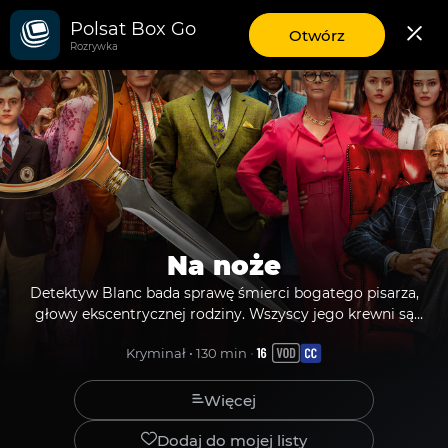
Polsat Box Go
Film
aplikację
Otwórz
Rozrywka
mobilną
Polsat
Box
Go
Na noże
Na
Detektyw Blanc bada sprawę śmierci bogatego pisarza,
głowy ekscentrycznej rodziny. Wszyscy jego krewni są
noże
Detektyw
podejrzani.
Kryminał • 130 min • 
Blanc
bada
sprawę
Więcej
śmierci
bogatego
Dodaj do mojej listy