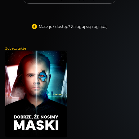
pisarza,
głowy
ekscentrycznej
rodziny.
Masz już dostęp? Zaloguj się i oglądaj
Wszyscy
jego
krewni
Zobacz także
są
podejrzani.